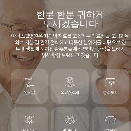
한분 한분 귀하게
모시겠습니다
아너스힐병원은 최선의 치료를 고집하는 의료진들, 고급화된
의료 시설 및 환경
온화하고 따뜻한 분위기를 바탕으로 긴
투병 생활에 지치신 환우분들에게 편안한 휴식을 드리기
위해
항상 노력하고 있습니다.
인사말
의료진소개
둘러보기
오시는길
면회안내
1:1문의